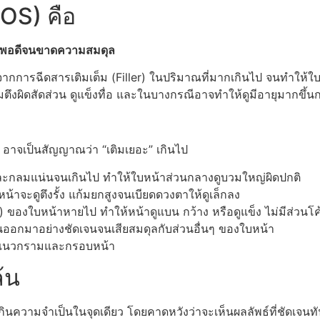
OS) คือ
กินพอดีจนขาดความสมดุล
ค์จากการฉีดสารเติมเต็ม (Filler) ในปริมาณที่มากเกินไป จนทำให้
ึงผิดสัดส่วน ดูแข็งทื่อ และในบางกรณีอาจทำให้ดูมีอายุมากขึ้นก
 อาจเป็นสัญญาณว่า “เติมเยอะ” เกินไป
ะกลมแน่นจนเกินไป ทำให้ใบหน้าส่วนกลางดูบวมใหญ่ผิดปกติ
หน้าจะดูตึงรั้ง แก้มยกสูงจนเบียดดวงตาให้ดูเล็กลง
ของใบหน้าหายไป ทำให้หน้าดูแบน กว้าง หรือดูแข็ง ไม่มีส่วนโค้ง
นออกมาอย่างชัดเจนจนเสียสมดุลกับส่วนอื่นๆ ของใบหน้า
ับแนวกรามและกรอบหน้า
้น
นความจำเป็นในจุดเดียว โดยคาดหวังว่าจะเห็นผลลัพธ์ที่ชัดเจนทั