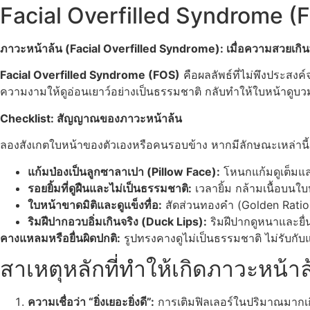
Facial Overfilled Syndrome (F
ภาวะหน้าล้น (Facial Overfilled Syndrome): เมื่อความสวยเ
Facial Overfilled Syndrome (FOS)
คือผลลัพธ์ที่ไม่พึงประสง
ความงามให้ดูอ่อนเยาว์อย่างเป็นธรรมชาติ กลับทำให้ใบหน้าดูบวมต
Checklist: สัญญาณของภาวะหน้าล้น
ลองสังเกตใบหน้าของตัวเองหรือคนรอบข้าง หากมีลักษณะเหล่านี้
แก้มป่องเป็นลูกซาลาเปา (Pillow Face):
โหนกแก้มดูเต็มแล
รอยยิ้มที่ดูฝืนและไม่เป็นธรรมชาติ:
เวลายิ้ม กล้ามเนื้อบนใบ
ใบหน้าขาดมิติและดูแข็งทื่อ:
สัดส่วนทองคำ (Golden Ratio) 
ริมฝีปากอวบอิ่มเกินจริง (Duck Lips):
ริมฝีปากดูหนาและยื่
คางแหลมหรือยื่นผิดปกติ:
รูปทรงคางดูไม่เป็นธรรมชาติ ไม่รับก
สาเหตุหลักที่ทำให้เกิดภาวะหน้าล
ความเชื่อว่า “ยิ่งเยอะยิ่งดี”:
การเติมฟิลเลอร์ในปริมาณมากเกิ